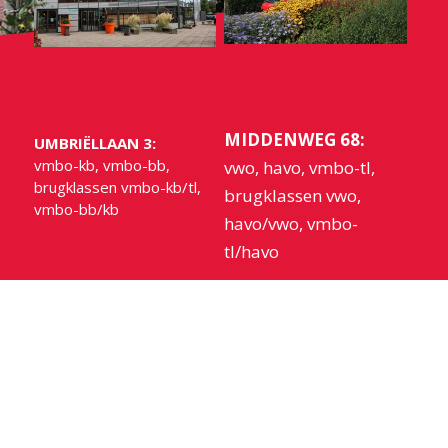
MIDDENWEG 68:
UMBRIËLLAAN 3:
vmbo-kb, vmbo-bb,
vwo, havo, vmbo-tl,
brugklassen vmbo-kb/tl,
brugklassen vwo,
vmbo-bb/kb
havo/vwo, vmbo-
tl/havo
Huygens College
Heerhugowaard
POSTADRES:
Postbus 220
1700 AE Heerhugowaard
Tel: (072) 576 57 00