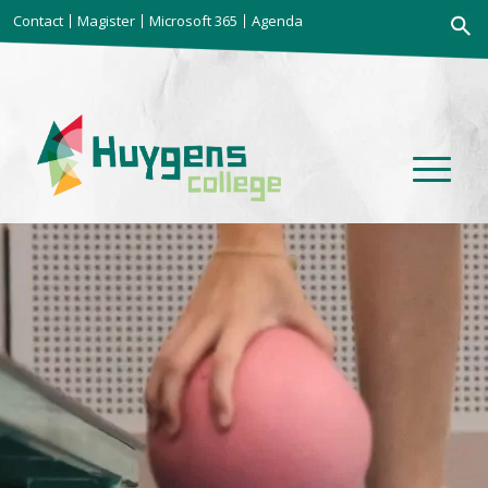
Zoekkno
Contact
Magister
Microsoft 365
Agenda
Zoek
naar: