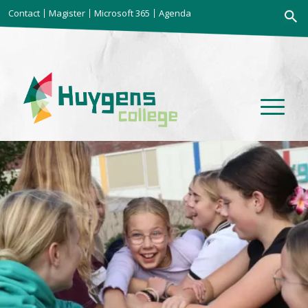
Zoekkno
Contact
Magister
Microsoft 365
Agenda
Zoek
naar: