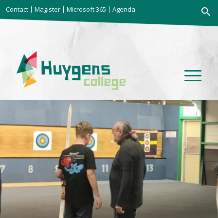
Zoekkno
Contact
Magister
Microsoft 365
Agenda
Zoek
naar: