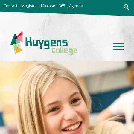
Zoekkno
Contact
Magister
Microsoft 365
Agenda
Zoek
naar: