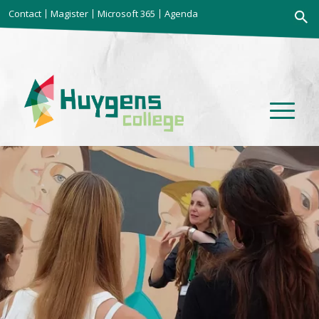
Zoekkno
Contact
Magister
Microsoft 365
Agenda
Zoek
naar: