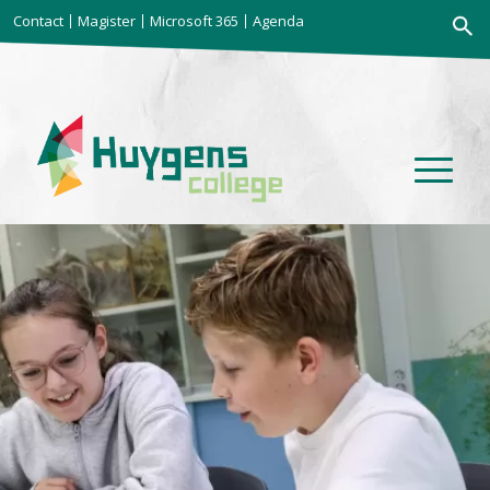
Zoekkno
Contact
Magister
Microsoft 365
Agenda
Zoek
naar: