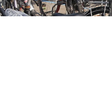
MIDDENWEG 68:
UMBRIËLLAAN 3:
vmbo-kb, vmbo-bb,
vwo, havo, vmbo-tl,
brugklassen vmbo-kb/tl,
brugklassen vwo,