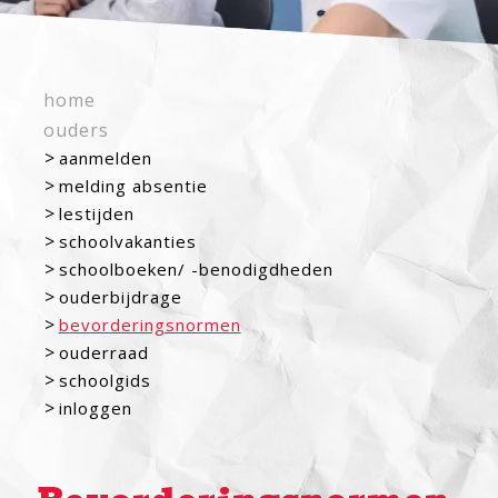
home
ouders
aanmelden
melding absentie
lestijden
schoolvakanties
schoolboeken/ -benodigdheden
ouderbijdrage
bevorderingsnormen
ouderraad
schoolgids
inloggen