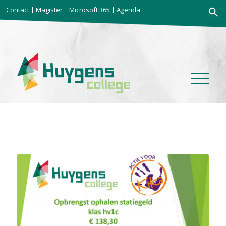
Zoekkno
Contact
Magister
Microsoft 365
Agenda
Zoek
naar: