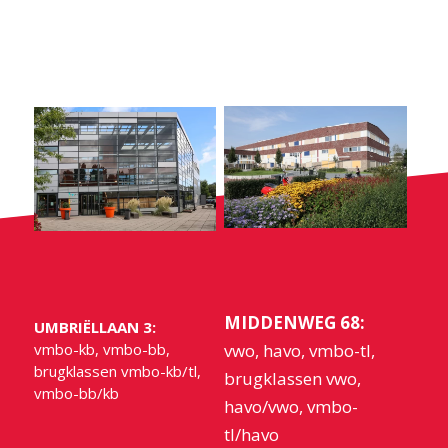
MIDDENWEG 68:
UMBRIËLLAAN 3:
vmbo-kb, vmbo-bb,
vwo, havo, vmbo-tl,
brugklassen vmbo-kb/tl,
brugklassen vwo,
vmbo-bb/kb
havo/vwo, vmbo-
tl/havo