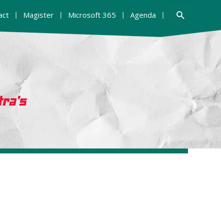
Zoekknop
act
Magister
Microsoft 365
Agenda
tra’s