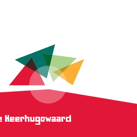
ge Heerhugowaard