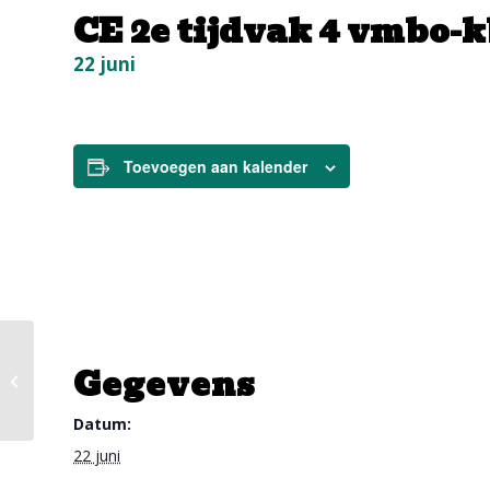
CE 2e tijdvak 4 vmbo-k
22 juni
Toevoegen aan kalender
Inhalen toetsen toetsweek alle niet-
Gegevens
examenklassen (beide locaties)
Datum:
22 juni