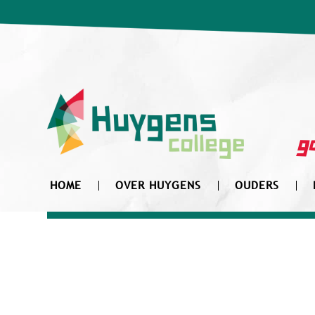
Zoek
naar:
go
HOME
OVER HUYGENS
OUDERS
Dit evenement is voorbij.