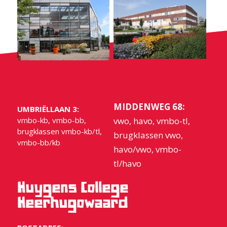
MIDDENWEG 68:
UMBRIËLLAAN 3:
vmbo-kb, vmbo-bb,
vwo, havo, vmbo-tl,
brugklassen vmbo-kb/tl,
brugklassen vwo,
vmbo-bb/kb
havo/vwo, vmbo-
tl/havo
Huygens College
Heerhugowaard