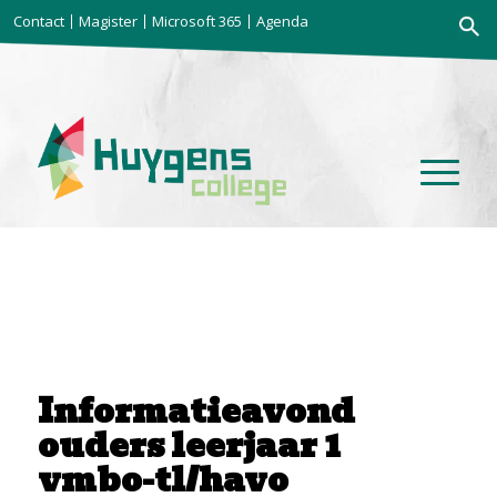
Zoekkno
Contact
Magister
Microsoft 365
Agenda
Zoek
naar:
Informatieavond
ouders leerjaar 1
vmbo-tl/havo