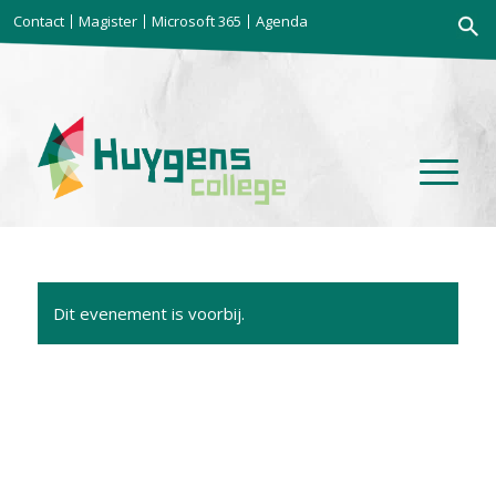
Zoekkno
Contact
Magister
Microsoft 365
Agenda
Zoek
naar:
Dit evenement is voorbij.