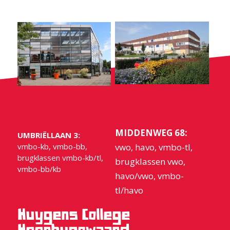
MIDDENWEG 68:
UMBRIËLLAAN 3:
vmbo-kb, vmbo-bb,
vwo, havo, vmbo-tl,
brugklassen vmbo-kb/tl,
brugklassen vwo,
vmbo-bb/kb
havo/vwo, vmbo-
tl/havo
Huygens College