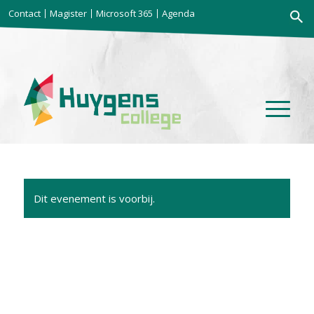
Zoekkno
Contact
Magister
Microsoft 365
Agenda
Zoek
naar:
Dit evenement is voorbij.