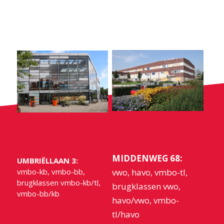
MIDDENWEG 68:
UMBRIËLLAAN 3:
vmbo-kb, vmbo-bb,
vwo, havo, vmbo-tl,
brugklassen vmbo-kb/tl,
brugklassen vwo,
vmbo-bb/kb
havo/vwo, vmbo-
tl/havo