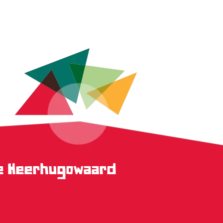
ge Heerhugowaard