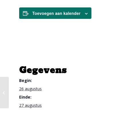
Toevoegen aan kalender
Gegevens
Begin:
Informatieavond ouders leerjaar 4
26 augustus
vmbo-kb en -bb inzake
Einde:
examens/mbo
27 augustus