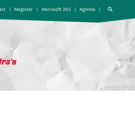
Zoekknop
act
Magister
Microsoft 365
Agenda
tra’s