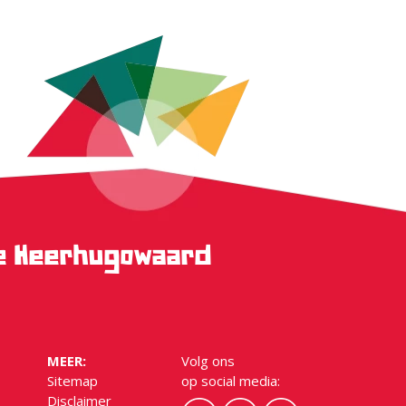
ge Heerhugowaard
MEER:
Volg ons
Sitemap
op social media:
Disclaimer