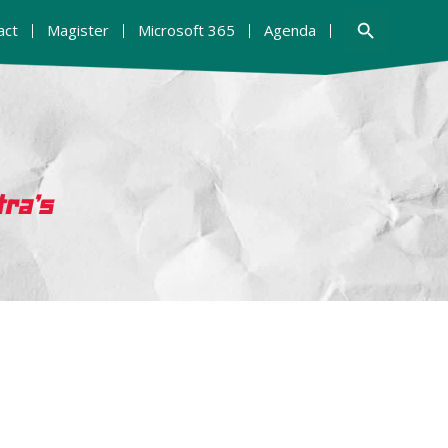
Zoekknop
act
Magister
Microsoft 365
Agenda
tra’s