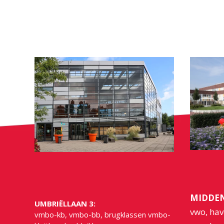
MIDDEN
UMBRIËLLAAN 3:
vwo, hav
vmbo-kb, vmbo-bb, brugklassen vmbo-