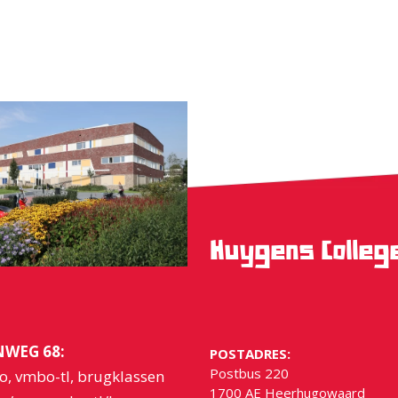
Huygens Colle
WEG 68:
POSTADRES:
Postbus 220
o, vmbo-tl, brugklassen
1700 AE Heerhugowaard