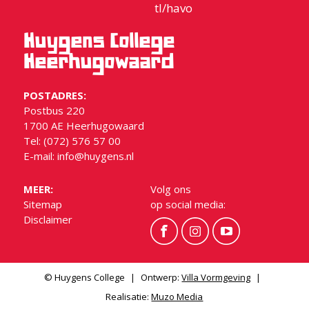
tl/havo
Huygens College
Heerhugowaard
POSTADRES:
Postbus 220
1700 AE Heerhugowaard
Tel: (072) 576 57 00
E-mail:
info@huygens.nl
MEER:
Volg ons
Sitemap
op social media:
Disclaimer
© Huygens College
|
Ontwerp:
Villa Vormgeving
|
Realisatie:
Muzo Media