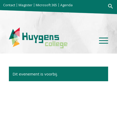
Zoekkno
Contact
Magister
Microsoft 365
Agenda
Zoek
naar:
Dit evenement is voorbij.