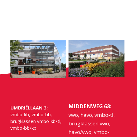
MIDDENWEG 68:
UMBRIËLLAAN 3:
vmbo-kb, vmbo-bb,
vwo, havo, vmbo-tl,
brugklassen vmbo-kb/tl,
brugklassen vwo,
vmbo-bb/kb
havo/vwo, vmbo-