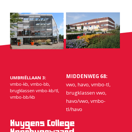
MIDDENWEG 68:
UMBRIËLLAAN 3:
vmbo-kb, vmbo-bb,
vwo, havo, vmbo-tl,
brugklassen vmbo-kb/tl,
brugklassen vwo,
vmbo-bb/kb
havo/vwo, vmbo-
tl/havo
Huygens College