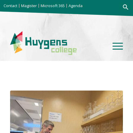
Zoekkno
Contact
Magister
Microsoft 365
Agenda
Zoek
naar: