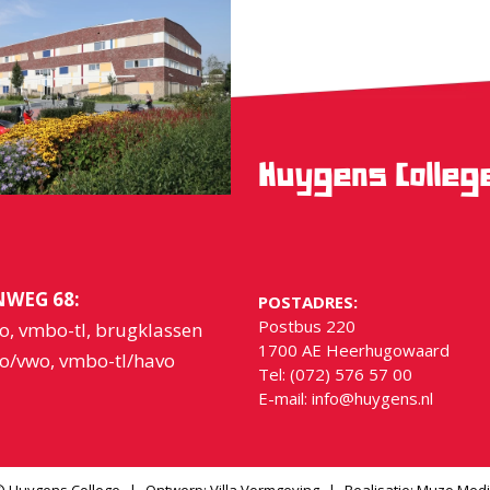
Huygens Colle
WEG 68:
POSTADRES:
Postbus 220
o, vmbo-tl, brugklassen
1700 AE Heerhugowaard
o/vwo, vmbo-tl/havo
Tel: (072) 576 57 00
E-mail:
info@huygens.nl
 Huygens College
|
Ontwerp:
Villa Vormgeving
|
Realisatie:
Muzo Medi