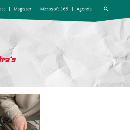
Zoekknop
act
Magister
Microsoft 365
Agenda
tra’s