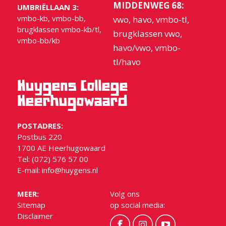
MIDDENWEG 68:
UMBRIËLLAAN 3:
vmbo-kb, vmbo-bb,
vwo, havo, vmbo-tl,
brugklassen vmbo-kb/tl,
brugklassen vwo,
vmbo-bb/kb
havo/vwo, vmbo-
tl/havo
Huygens College
Heerhugowaard
POSTADRES:
Postbus 220
1700 AE Heerhugowaard
Tel: (072) 576 57 00
E-mail:
info@huygens.nl
MEER:
Volg ons
Sitemap
op social media:
Disclaimer