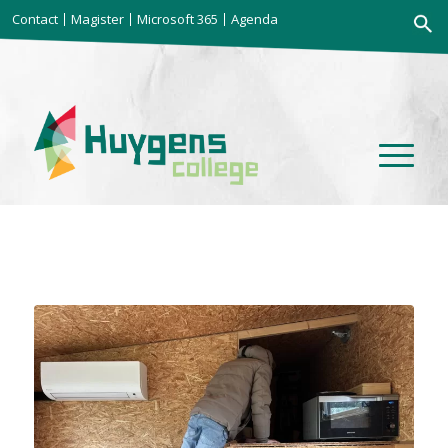
Zoekkno
Contact
Magister
Microsoft 365
Agenda
Zoek
naar: