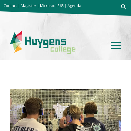
Zoekkno
Contact
Magister
Microsoft 365
Agenda
Zoek
naar: