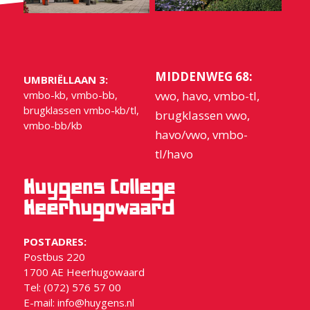
MIDDENWEG 68:
UMBRIËLLAAN 3:
vmbo-kb, vmbo-bb,
vwo, havo, vmbo-tl,
brugklassen vmbo-kb/tl,
brugklassen vwo,
vmbo-bb/kb
havo/vwo, vmbo-
tl/havo
Huygens College
Heerhugowaard
POSTADRES:
Postbus 220
1700 AE Heerhugowaard
Tel: (072) 576 57 00
E-mail:
info@huygens.nl