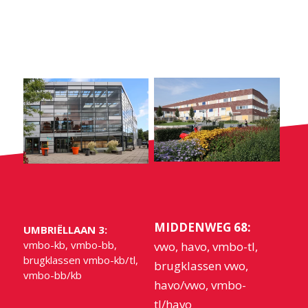
MIDDENWEG 68:
UMBRIËLLAAN 3:
vmbo-kb, vmbo-bb,
vwo, havo, vmbo-tl,
brugklassen vmbo-kb/tl,
brugklassen vwo,
vmbo-bb/kb
havo/vwo, vmbo-
tl/havo