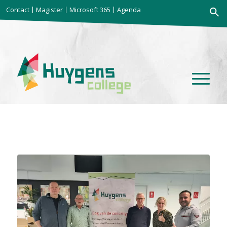
Zoekkno
Contact
Magister
Microsoft 365
Agenda
Zoek
naar: