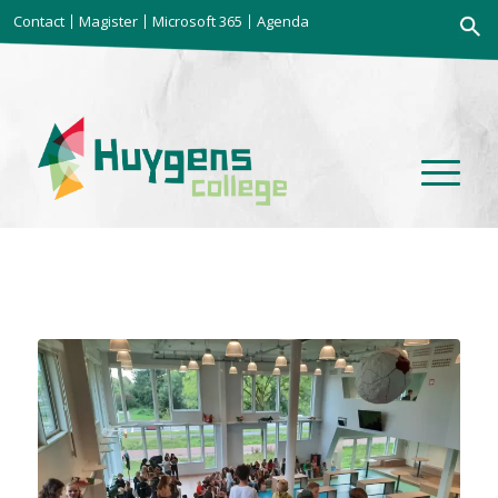
Zoekkno
Contact
Magister
Microsoft 365
Agenda
Zoek
naar: