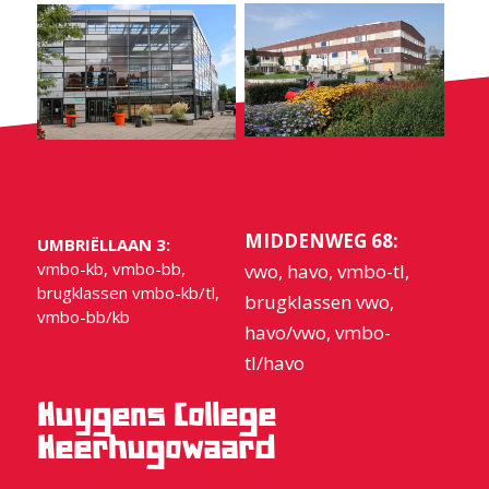
MIDDENWEG 68:
UMBRIËLLAAN 3:
vmbo-kb, vmbo-bb,
vwo, havo, vmbo-tl,
brugklassen vmbo-kb/tl,
brugklassen vwo,
vmbo-bb/kb
havo/vwo, vmbo-
tl/havo
Huygens College
Heerhugowaard