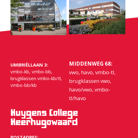
MIDDENWEG 68:
UMBRIËLLAAN 3:
vmbo-kb, vmbo-bb,
vwo, havo, vmbo-tl,
brugklassen vmbo-kb/tl,
brugklassen vwo,
vmbo-bb/kb
havo/vwo, vmbo-
tl/havo
Huygens College
Heerhugowaard
POSTADRES: