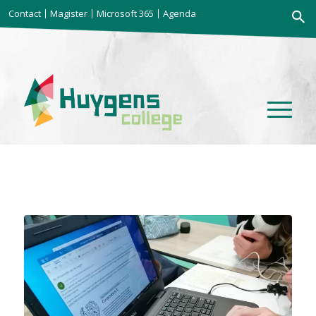
Zoekkno
Contact
Magister
Microsoft 365
Agenda
Zoek
naar: