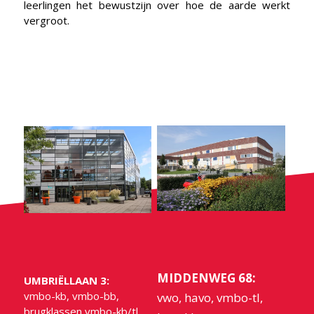
leerlingen het bewustzijn over hoe de aarde werkt
vergroot.
MIDDENWEG 68:
UMBRIËLLAAN 3:
vmbo-kb, vmbo-bb,
vwo, havo, vmbo-tl,
brugklassen vmbo-kb/tl,