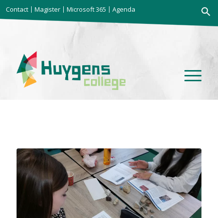
Zoekkno
Contact
Magister
Microsoft 365
Agenda
Zoek
naar: