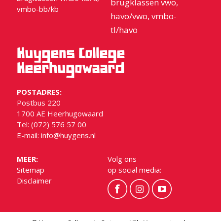
brugklassen vwo,
vmbo-bb/kb
havo/vwo, vmbo-
tl/havo
Huygens College
Heerhugowaard
POSTADRES:
Postbus 220
1700 AE Heerhugowaard
Tel: (072) 576 57 00
E-mail:
info@huygens.nl
MEER:
Volg ons
Sitemap
op social media:
Disclaimer