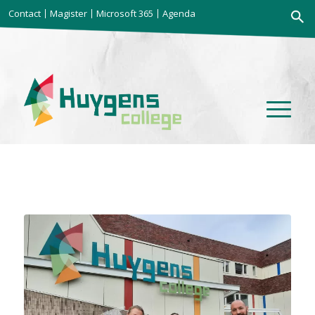
Zoekkno
Contact
Magister
Microsoft 365
Agenda
Zoek
naar: