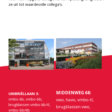
ze uit tot waardevolle collega’s.
MIDDENWEG 68:
UMBRIËLLAAN 3:
vmbo-kb, vmbo-bb,
vwo, havo, vmbo-tl,
brugklassen vmbo-kb/tl,
brugklassen vwo,
vmbo-bb/kb