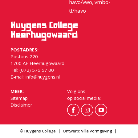
havo/vwo, vmbo-
tl/havo
Huygens College
Heerhugowaard
POSTADRES:
Postbus 220
1700 AE Heerhugowaard
Tel: (072) 576 57 00
E-mail:
info@huygens.nl
MEER:
Volg ons
Sitemap
op social media:
Disclaimer
© Huygens College
|
Ontwerp:
Villa Vormgeving
|