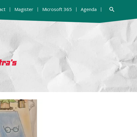
Zoekknop
act
Magister
Microsoft 365
Agenda
tra’s