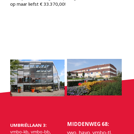
op maar liefst € 33.370,00!
MIDDENWEG 68:
UMBRIËLLAAN 3:
vmbo-kb, vmbo-bb,
vwo, havo, vmbo-tl,