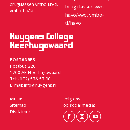
brugklassen vmbo-kb/tl,
brugklassen vwo,
vmbo-bb/kb
havo/vwo, vmbo-
tl/havo
Huygens College
Heerhugowaard
POSTADRES:
Postbus 220
1700 AE Heerhugowaard
Tel: (072) 576 57 00
E-mail:
info@huygens.nl
MEER:
Volg ons
Sitemap
op social media:
Disclaimer