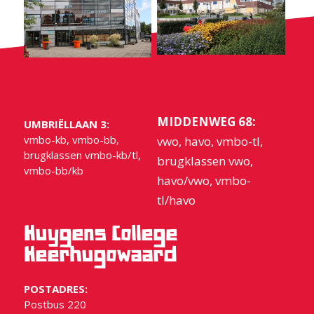
MIDDENWEG 68:
UMBRIËLLAAN 3:
vmbo-kb, vmbo-bb,
vwo, havo, vmbo-tl,
brugklassen vmbo-kb/tl,
brugklassen vwo,
vmbo-bb/kb
havo/vwo, vmbo-
tl/havo
Huygens College
Heerhugowaard
POSTADRES:
Postbus 220