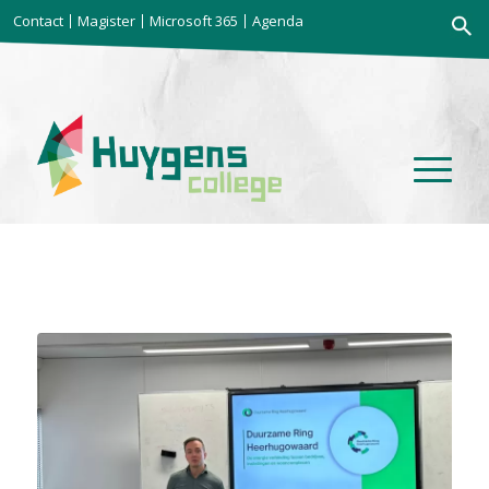
Zoekkno
Contact
Magister
Microsoft 365
Agenda
Zoek
naar: