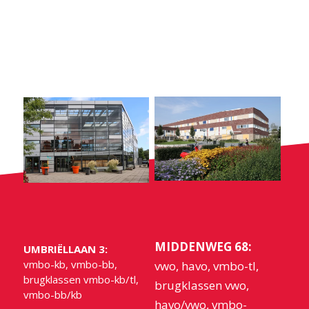
MIDDENWEG 68:
UMBRIËLLAAN 3:
vmbo-kb, vmbo-bb,
vwo, havo, vmbo-tl,
brugklassen vmbo-kb/tl,
brugklassen vwo,
vmbo-bb/kb
havo/vwo, vmbo-