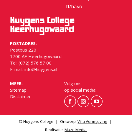
tl/havo
Huygens College
Heerhugowaard
POSTADRES:
Postbus 220
1700 AE Heerhugowaard
Tel: (072) 576 57 00
E-mail:
info@huygens.nl
MEER:
Volg ons
Sitemap
op social media:
Disclaimer
© Huygens College
|
Ontwerp:
Villa Vormgeving
|
Realisatie:
Muzo Media