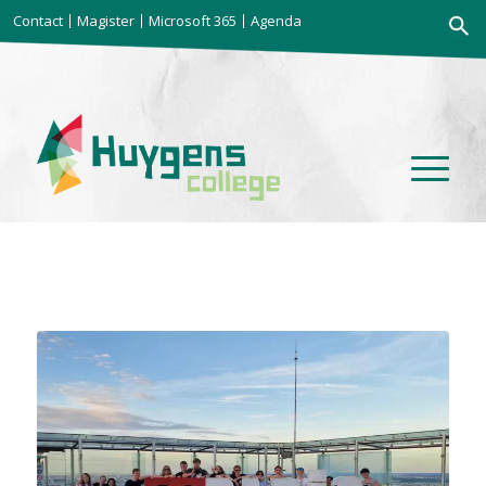
Zoekkno
Contact
Magister
Microsoft 365
Agenda
Zoek
naar: