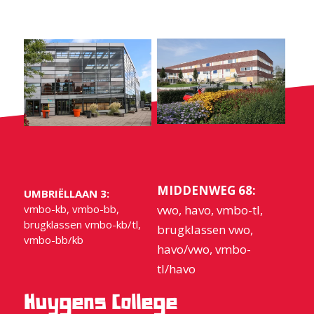
MIDDENWEG 68:
UMBRIËLLAAN 3:
vmbo-kb, vmbo-bb,
vwo, havo, vmbo-tl,
brugklassen vmbo-kb/tl,
brugklassen vwo,
vmbo-bb/kb
havo/vwo, vmbo-
tl/havo
Huygens College