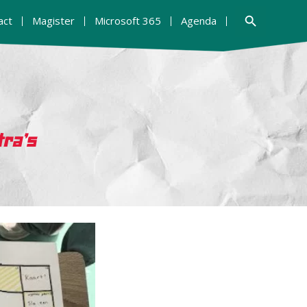
Zoekknop
act
Magister
Microsoft 365
Agenda
tra’s