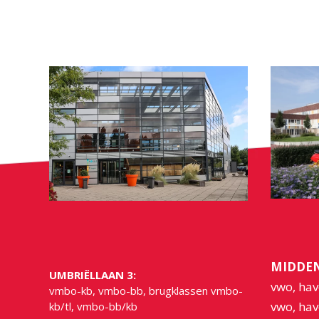
MIDDEN
UMBRIËLLAAN 3:
vwo, hav
vmbo-kb, vmbo-bb, brugklassen vmbo-
vwo, hav
kb/tl, vmbo-bb/kb