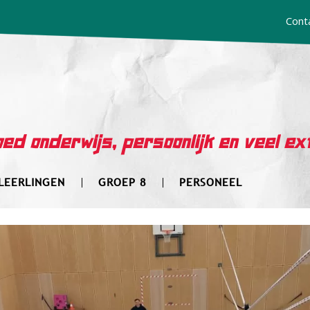
Cont
ed onderwijs, persoonlijk en veel ex
LEERLINGEN
GROEP 8
PERSONEEL