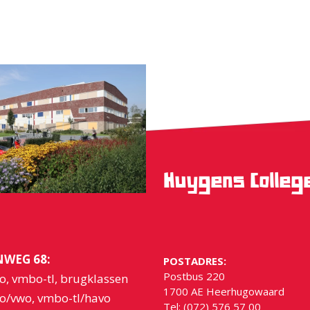
Huygens Colle
WEG 68:
POSTADRES:
Postbus 220
o, vmbo-tl, brugklassen
1700 AE Heerhugowaard
o/vwo, vmbo-tl/havo
Tel: (072) 576 57 00