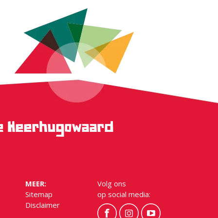
ge Heerhugowaard
MEER:
Volg ons
Sitemap
op social media:
Disclaimer