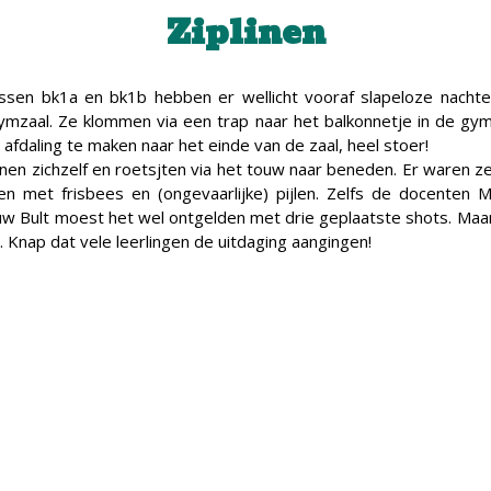
Ziplinen
lassen bk1a en bk1b hebben er wellicht vooraf slapeloze nacht
 gymzaal. Ze klommen via een trap naar het balkonnetje in de g
fdaling te maken naar het einde van de zaal, heel stoer!
en zichzelf en roetsjten via het touw naar beneden. Er waren zel
en met frisbees en (ongevaarlijke) pijlen. Zelfs de docenten M
w Bult moest het wel ontgelden met drie geplaatste shots. Maar
 Knap dat vele leerlingen de uitdaging aangingen!