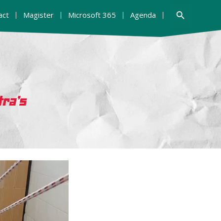
Zoekknop
act
Magister
Microsoft 365
Agenda
tra’s