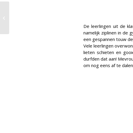
Omnikinvolleybaltoernooi
De leerlingen uit de k
namelijk ziplinen in de
een gespannen touw de a
Vele leerlingen overwonn
lieten schieten en gooi
durfden dat aan! Mevrou
om nog eens af te dalen.