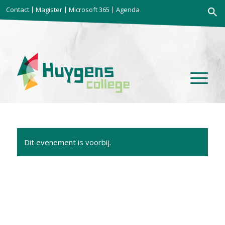
Zoekkno
Contact
Magister
Microsoft 365
Agenda
Zoek
naar:
Dit evenement is voorbij.