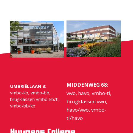
MIDDENWEG 68:
UMBRIËLLAAN 3:
vmbo-kb, vmbo-bb,
vwo, havo, vmbo-tl,
brugklassen vmbo-kb/tl,
brugklassen vwo,
vmbo-bb/kb
havo/vwo, vmbo-
tl/havo
Huygens College