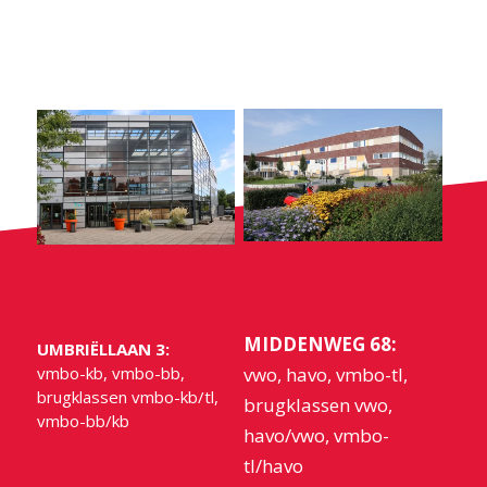
MIDDENWEG 68:
UMBRIËLLAAN 3:
vmbo-kb, vmbo-bb,
vwo, havo, vmbo-tl,
brugklassen vmbo-kb/tl,
brugklassen vwo,
vmbo-bb/kb
havo/vwo, vmbo-
tl/havo