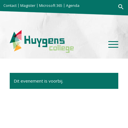
Zoekkno
Contact
Magister
Microsoft 365
Agenda
Zoek
naar:
Dit evenement is voorbij.