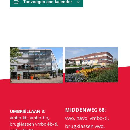
Toevoegen aan kalender
MIDDENWEG 68:
UMBRIËLLAAN 3:
vmbo-kb, vmbo-bb,
vwo, havo, vmbo-tl,
brugklassen vmbo-kb/tl,
brugklassen vwo,