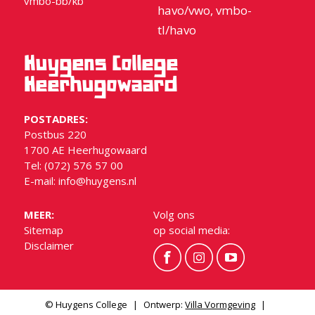
vmbo-bb/kb
havo/vwo, vmbo-
tl/havo
Huygens College
Heerhugowaard
POSTADRES:
Postbus 220
1700 AE Heerhugowaard
Tel: (072) 576 57 00
E-mail:
info@huygens.nl
MEER:
Volg ons
Sitemap
op social media:
Disclaimer
© Huygens College
|
Ontwerp:
Villa Vormgeving
|