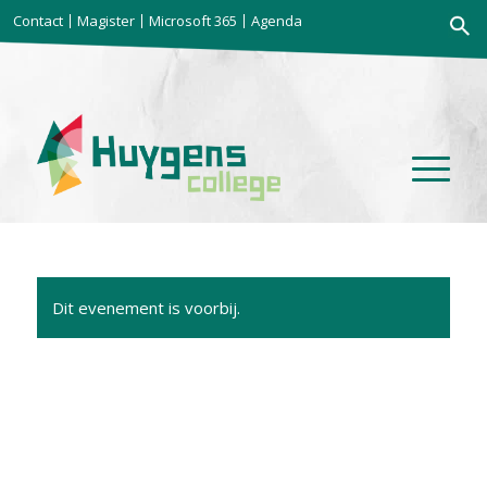
Zoekkno
Contact
Magister
Microsoft 365
Agenda
Zoek
naar:
Dit evenement is voorbij.