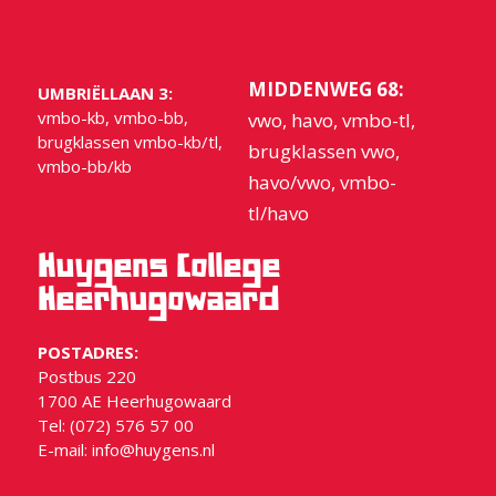
MIDDENWEG 68:
UMBRIËLLAAN 3:
vmbo-kb, vmbo-bb,
vwo, havo, vmbo-tl,
brugklassen vmbo-kb/tl,
brugklassen vwo,
vmbo-bb/kb
havo/vwo, vmbo-
tl/havo
Huygens College
Heerhugowaard
POSTADRES:
Postbus 220
1700 AE Heerhugowaard
Tel: (072) 576 57 00
E-mail:
info@huygens.nl