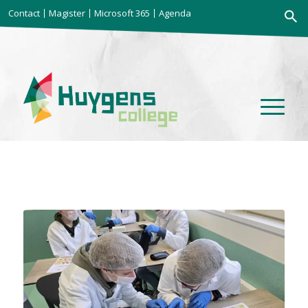
Zoekkno
Contact
Magister
Microsoft 365
Agenda
Zoek
naar: