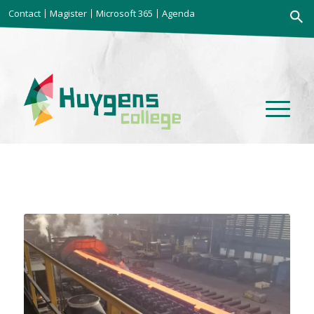
Zoekkno
Contact
Magister
Microsoft 365
Agenda
Zoek
naar: