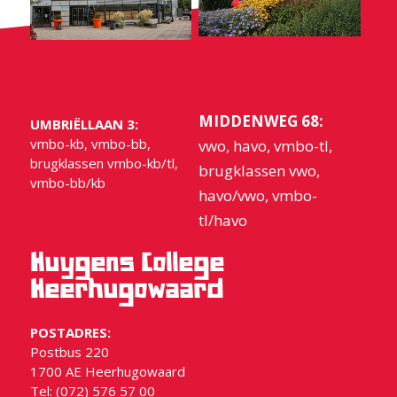
MIDDENWEG 68:
UMBRIËLLAAN 3:
vmbo-kb, vmbo-bb,
vwo, havo, vmbo-tl,
brugklassen vmbo-kb/tl,
brugklassen vwo,
vmbo-bb/kb
havo/vwo, vmbo-
tl/havo
Huygens College
Heerhugowaard
POSTADRES:
Postbus 220
1700 AE Heerhugowaard
Tel: (072) 576 57 00