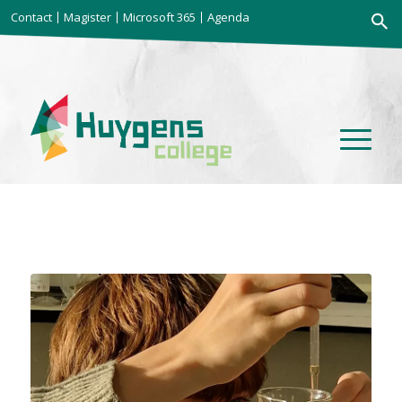
Zoekkno
Contact
Magister
Microsoft 365
Agenda
Zoek
naar: