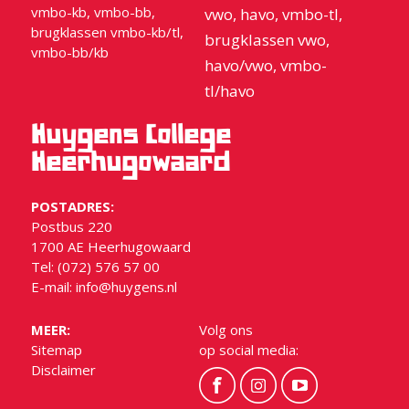
vmbo-kb, vmbo-bb,
vwo, havo, vmbo-tl,
brugklassen vmbo-kb/tl,
brugklassen vwo,
vmbo-bb/kb
havo/vwo, vmbo-
tl/havo
Huygens College
Heerhugowaard
POSTADRES:
Postbus 220
1700 AE Heerhugowaard
Tel: (072) 576 57 00
E-mail:
info@huygens.nl
MEER:
Volg ons
Sitemap
op social media:
Disclaimer