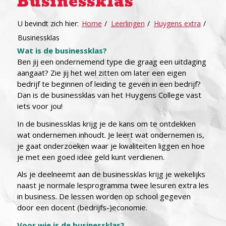
Businessklas
U bevindt zich hier:
Home
/
Leerlingen
/
Huygens extra
/
Businessklas
Wat is de businessklas?
Ben jij een ondernemend type die graag een uitdaging
aangaat? Zie jij het wel zitten om later een eigen
bedrijf te beginnen of leiding te geven in een bedrijf?
Dan is de businessklas van het Huygens College vast
iets voor jou!
In de businessklas krijg je de kans om te ontdekken
wat ondernemen inhoudt. Je leert wat ondernemen is,
je gaat onderzoeken waar je kwaliteiten liggen en hoe
je met een goed idee geld kunt verdienen.
Als je deelneemt aan de businessklas krijg je wekelijks
naast je normale lesprogramma twee lesuren extra les
in business. De lessen worden op school gegeven
door een docent (bedrijfs-)economie.
Voor wie is de businessklas?