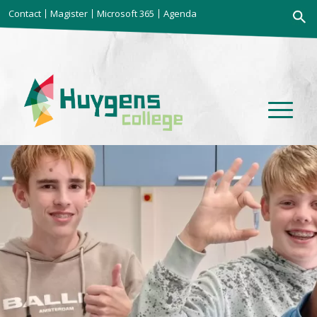
Zoekkno
Contact
Magister
Microsoft 365
Agenda
Zoek
naar: