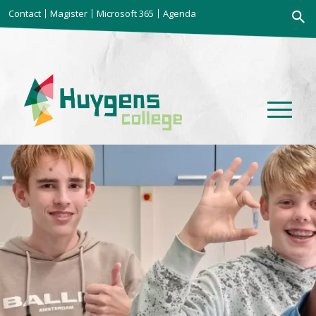
Zoekkno
Contact
Magister
Microsoft 365
Agenda
Zoek
naar: