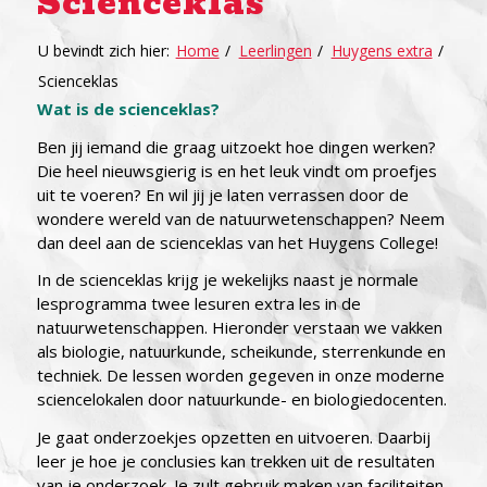
Scienceklas
U bevindt zich hier:
Home
/
Leerlingen
/
Huygens extra
/
Scienceklas
Wat is de scienceklas?
Ben jij iemand die graag uitzoekt hoe dingen werken?
Die heel nieuwsgierig is en het leuk vindt om proefjes
uit te voeren? En wil jij je laten verrassen door de
wondere wereld van de natuurwetenschappen? Neem
dan deel aan de scienceklas van het Huygens College!
In de scienceklas krijg je wekelijks naast je normale
lesprogramma twee lesuren extra les in de
natuurwetenschappen. Hieronder verstaan we vakken
als biologie, natuurkunde, scheikunde, sterrenkunde en
techniek. De lessen worden gegeven in onze moderne
sciencelokalen door natuurkunde- en biologiedocenten.
Je gaat onderzoekjes opzetten en uitvoeren. Daarbij
leer je hoe je conclusies kan trekken uit de resultaten
van je onderzoek. Je zult gebruik maken van faciliteiten