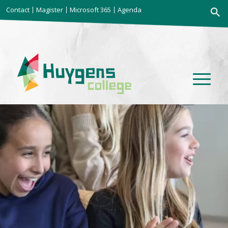
Zoekkno
Contact
Magister
Microsoft 365
Agenda
Zoek
naar: