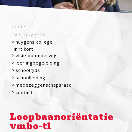
home
over huygens
huygens college
in ’t kort
visie op onderwijs
leerlingbegeleiding
schoolgids
schoolleiding
medezeggenschapsraad
contact
Loopbaanoriëntatie
vmbo-tl