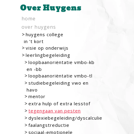
Over Huygens
home
over huygens
huygens college
in ’t kort
visie op onderwijs
leerlingbegeleiding
loopbaanoriëntatie vmbo-kb
en -bb
loopbaanoriëntatie vmbo-tl
studiebegeleiding vwo en
havo
mentor
extra hulp of extra lesstof
tegengaan van pesten
dyslexiebegeleiding/dyscalculie
faalangstreductie
sociaal-emotionele