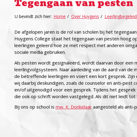
Tegengaan van pesten
U bevindt zich hier:
Home
/
Over Huygens
/
Leerlingbegeleid
De afgelopen jaren is de rol van scholen bij het tegenga
Huygens College staat het tegengaan van pesten hoog o
leerlingen geleerd hoe ze met respect met anderen omgaa
sociale media gebruiken.
Als pesten wordt gesignaleerd, wordt daarvan door een 
leerlingvolgsysteem. Naar aanleiding van de aard van de
de betreffende leerlingen en voert een kort gesprek. Zijn 
wij daarbij deskundigen, zoals de counselor en anti-pest 
en/of uitgenodigd voor een gesprek. Tijdens het gespre
die ook op schrift worden vastgelegd. Als dit niet leidt t
Bij ons op school is
mw. K. Donkelaar
aangesteld als anti-p