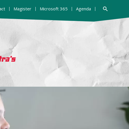
Zoekknop
act
Magister
Microsoft 365
Agenda
tra’s